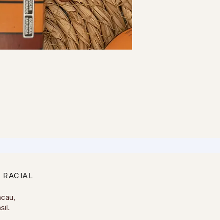
 RACIAL
acau,
sil.