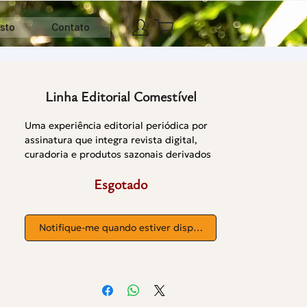
sto
Contato
Linha Editorial Comestível
Uma experiência editorial periódica por
assinatura que integra revista digital,
curadoria e produtos sazonais derivados
do cacau.
Esgotado
Notifique-me quando estiver disponível